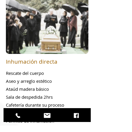
Inhumación directa
Rescate del cuerpo
Aseo y arreglo estético
Ataúd madera básico
Sala de despedida 2hrs
Cafetería durante su proceso
Gestión de trámites ante el registro civil
Permiso de inhumación
Carroza fúnebre para cortejo hacia el