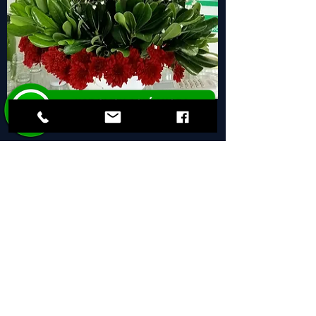
Back
Main menu
Next
Crona de flores
$ 1,290 MXN