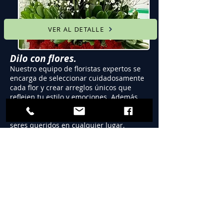
VER AL DETALLE
Dilo con flores.
Nuestro equipo de floristas expertos se
encarga de seleccionar cuidadosamente
cada flor y crear arreglos únicos que
reflejen tu estilo y emociones. Además,
ofrecemos entregas a domicilio puntual y
profesional para que sorprendas a tus
seres queridos en cualquier lugar.
Servicio 24 Horas