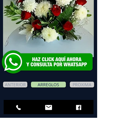
ANTERIOR
ARREGLOS
PROXIMA
Incluye:
Florero de vidrio
12 Rosas rosada palido importadas