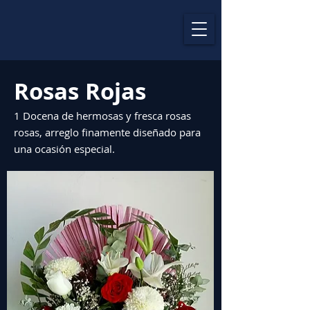
Rosas Rojas
1 Docena de hermosas y fresca rosas
rosas, arreglo finamente diseñado para
una ocasión especial.